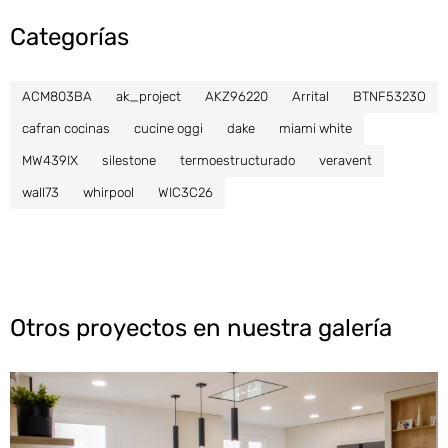
Categorías
ACM803BA
ak_project
AKZ96220
Arrital
BTNF5323O
cafran cocinas
cucine oggi
dake
miami white
MW439IX
silestone
termoestructurado
veravent
wall73
whirpool
WIC3C26
Otros proyectos en nuestra galería