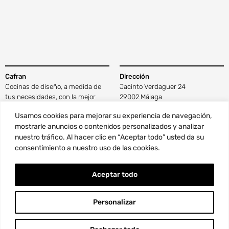
Cafran
Dirección
Cocinas de diseño, a medida de
Jacinto Verdaguer 24
tus necesidades, con la mejor
29002 Málaga
tecnología y materiales de calidad
Ver en Google Maps
Usamos cookies para mejorar su experiencia de navegación,
que disfrutarás cada día.
mostrarle anuncios o contenidos personalizados y analizar
nuestro tráfico. Al hacer clic en “Aceptar todo” usted da su
Contacto
Horario
consentimiento a nuestro uso de las cookies.
Pide una cita aquí
De lunes a viernes
Tel. 952 344 216
Mañanas de 10:00 a 14:00
Aceptar todo
info@cafrancocinas.com
Tardes de 17:00 a 20:30 h
Información
Síguenos
Personalizar
Por qué Cafran
Blog
Aviso Legal
Instagram