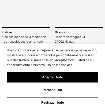
Cafran
Dirección
Cocinas de diseño, a medida de
Jacinto Verdaguer 24
tus necesidades, con la mejor
29002 Málaga
tecnología y materiales de calidad
Ver en Google Maps
Usamos cookies para mejorar su experiencia de navegación,
que disfrutarás cada día.
mostrarle anuncios o contenidos personalizados y analizar
nuestro tráfico. Al hacer clic en “Aceptar todo” usted da su
Contacto
Horario
consentimiento a nuestro uso de las cookies.
Pide una cita aquí
De lunes a viernes
Tel. 952 344 216
Mañanas de 10:00 a 14:00
Aceptar todo
info@cafrancocinas.com
Tardes de 17:00 a 20:30 h
Información
Síguenos
Personalizar
Por qué Cafran
Blog
Aviso Legal
Instagram
Rechazar todo
Política de privacidad
Facebook