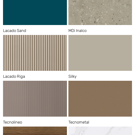
Lacado Sand
MDi Inalco
Lacado Riga
Silky
Tecnolineo
Tecnometal